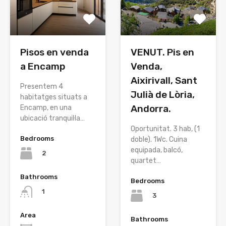
Pisos en venda
VENUT. Pis en
a Encamp
Venda,
Aixirivall, Sant
Presentem 4
Julià de Lòria,
habitatges situats a
Andorra.
Encamp, en una
ubicació tranquil·la…
Oportunitat. 3 hab, (1
Bedrooms
doble). 1Wc. Cuina
equipada, balcó,
2
quartet…
Bathrooms
Bedrooms
1
3
Area
Bathrooms