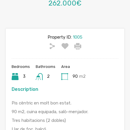
262.000€
Property ID:
1005
Bedrooms
Bathrooms
Area
3
2
90
m2
Description
Pis cèntric en molt bon estat.
90 m2, cuina equipada, salò-menjador.
Tres habitacions (2 dobles)
Llar de foc, balcó.