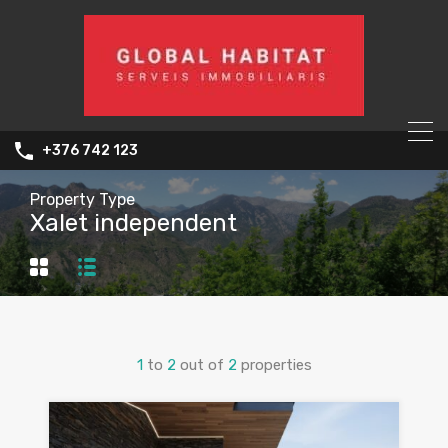
+376 742 123
Property Type
Xalet independent
1
to
2
out of
2
properties