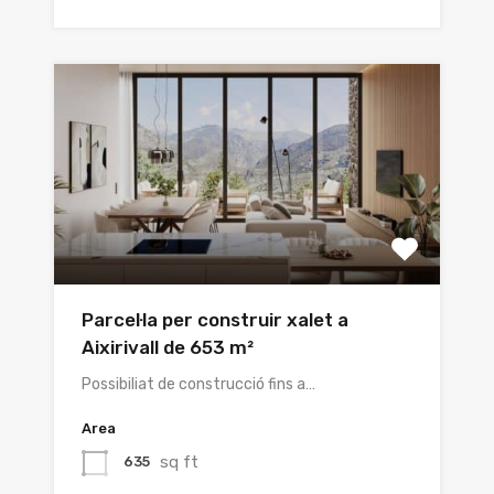
Parcel·la per construir xalet a
Aixirivall de 653 m²
Possibiliat de construcció fins a…
Area
sq ft
635